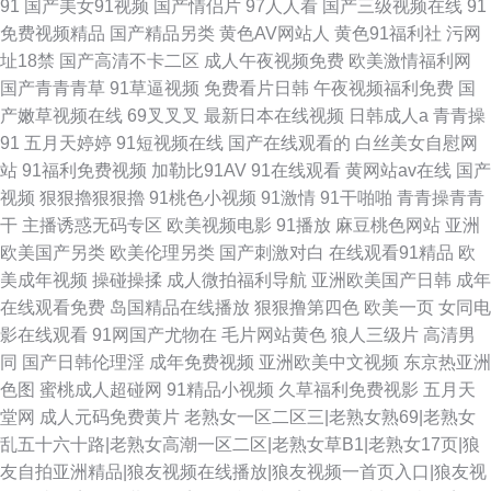
91
国产美女91视频
国产情侣片
97人人看
国产三级视频在线
91
免费视频精品
国产精品另类
黄色AV网站人
黄色91福利社
污网
址18禁
国产高清不卡二区
成人午夜视频免费
欧美激情福利网
国产青青青草
91草逼视频
免费看片日韩
午夜视频福利免费
国
产嫩草视频在线
69叉叉叉
最新日本在线视频
日韩成人a
青青操
91
五月天婷婷
91短视频在线
国产在线观看的
白丝美女自慰网
站
91福利免费视频
加勒比91AV
91在线观看
黄网站av在线
国产
视频
狠狠擼狠狠擼
91桃色小视频
91激情
91干啪啪
青青操青青
干
主播诱惑无码专区
欧美视频电影
91播放
麻豆桃色网站
亚洲
欧美国产另类
欧美伦理另类
国产刺激对白
在线观看91精品
欧
美成年视频
操碰操揉
成人微拍福利导航
亚洲欧美国产日韩
成年
在线观看免费
岛国精品在线播放
狠狠撸第四色
欧美一页
女同电
影在线观看
91网国产尤物在
毛片网站黄色
狼人三级片
高清男
同
国产日韩伦理淫
成年免费视频
亚洲欧美中文视频
东京热亚洲
色图
蜜桃成人超碰网
91精品小视频
久草福利免费视影
五月天
堂网
成人元码免费黄片
老熟女一区二区三|老熟女熟69|老熟女
乱五十六十路|老熟女高潮一区二区|老熟女草B1|老熟女17页|狼
友自拍亚洲精品|狼友视频在线播放|狼友视频一首页入口|狼友视