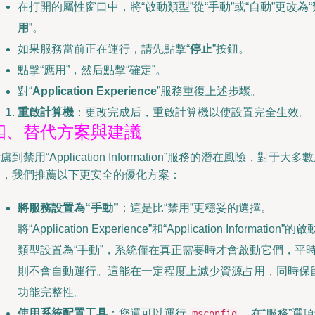
在打開的屬性窗口中，將“啟動類型”從“手動”或“自動”更改為“
用
”。
如果服務當前正在運行，請先點擊“
停止
”按鈕。
點擊“應用”，然后點擊“確定”。
對“
Application Experience
”服務重復上述步驟。
重啟計算機
：更改完成后，重啟計算機以使設置完全生效。
四、替代方案與建議
慮到禁用“Application Information”服務的潛在風險，對于大多
戶，我們推薦以下更安全的優化方案：
將服務設置為“手動”
：這是比“禁用”更穩妥的選擇。
將“Application Experience”和“Application Information”的啟
類型設置為“手動”，系統僅在真正需要時才會啟動它們，平
則不會自動運行。這能在一定程度上減少資源占用，同時保
功能完整性。
使用系統配置工具
：您還可以運行
，在“服務”選
msconfig