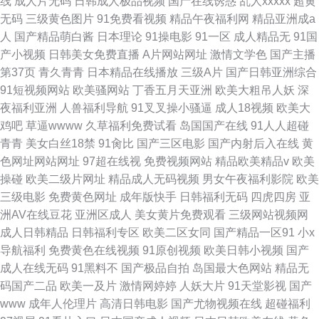
线
成人片无码
日韩成人极品视频
国产在线诱惑
乱人xxxxx
超黄
无码
三级黄色图片
91免费看视频
精品午夜福利网
精品亚洲成a
人
国产精品萌白酱
日本理论
91操电影
91一区
成人精品无
91国
产小视频
日韩美女免费直播
A片网站网址
激情文学色
国产主播
第37页
青久青青
日本精品在线播放
三级A片
国产日韩亚洲综合
91短视频网站
欧美骚网站
丁香五月天亚洲
欧美大粗吊人妖
深
夜福利亚洲
人兽福利导航
91叉叉操小骚逼
成人18视频
欧美大
鸡吧
草逼wwww
久草福利免费试看
岛国国产在线
91人人超碰
青青
美女白丝18禁
91肏比
国产三区电影
国产内射后入在线
黄
色网址网站网址
97超在线视
免费视频网站
精品欧美精品v
欧美
操碰
欧美二级片网址
精品成人无码视频
男女午夜福利影院
欧美
三级电影
免费黄色网址
成年版快手
日韩福利无码
四虎四房
亚
洲AV在线豆花
亚洲区成人
美女黄片免费观看
三级网站视频网
成人日韩精品
日韩福利专区
欧美二区女同
国产精品一区91
小x
导航福利
免费黄色在线视频
91原创视频
欧美日韩小视频
国产
成人在线无码
91黑料不
国产极品自拍
岛国最大色网站
精品无
码国产二品
欧美一及片
激情网婷婷
人妖大片
91天堂影视
国产
www
成年人伦理片
高清日韩电影
国产尤物视频在线
超碰福利