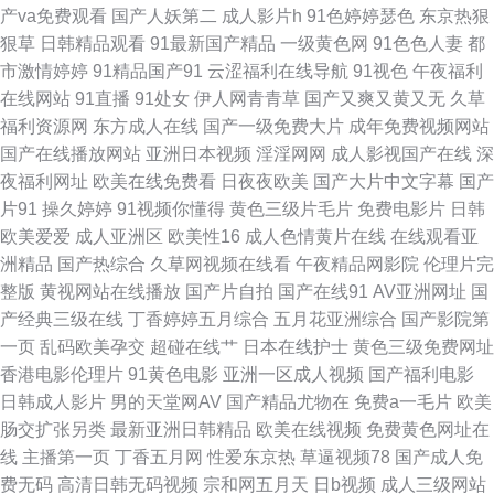
产va免费观看
国产人妖第二
成人影片h
91色婷婷瑟色
东京热狠
狠草
日韩精品观看
91最新国产精品
一级黄色网
91色色人妻
都
在线观看免费国产 97草草 TS国产网站 91黑丝后入 www日日干 熟妇tv操 激
市激情婷婷
91精品国产91
云涩福利在线导航
91视色
午夜福利
在线网站
91直播
91处女
伊人网青青草
国产又爽又黄又无
久草
情福利社 91影音 青青青操 九九福利影院 欧美恋足福利 精品3d动漫一区 韩
福利资源网
东方成人在线
国产一级免费大片
成年免费视频网站
国产在线播放网站
亚洲日本视频
淫淫网网
成人影视国产在线
深
国自拍三及片 九一视频 wwwcom色网 日本午夜精华 欧美激eyy 福利撸撸导
夜福利网址
欧美在线免费看
日夜夜欧美
国产大片中文字幕
国产
片91
操久婷婷
91视频你懂得
黄色三级片毛片
免费电影片
日韩
航 91理论视频 豆花成人精品网 久久婷婷婷 亚洲欧美千涩 黄色A片网址 91大
欧美爱爱
成人亚洲区
欧美性16
成人色情黄片在线
在线观看亚
洲精品
国产热综合
久草网视频在线看
午夜精品网影院
伦理片完
神视频污 久久伊人熟女 91探花一区在线 狼人久操 91丝袜稀缺资源 人操人碰
整版
黄视网站在线播放
国产片自拍
国产在线91
AV亚洲网址
国
产经典三级在线
丁香婷婷五月综合
五月花亚洲综合
国产影院第
av成人资源站 狼友福利AV 欧美色色H 超碰成人人妻 91国产精品 91se 亚洲
一页
乱码欧美孕交
超碰在线艹
日本在线护士
黄色三级免费网址
香港电影伦理片
91黄色电影
亚洲一区成人视频
国产福利电影
AT午夜剧场 成人福利黑料 日韩专区视频 www日日本日日 偷拍夫妻视频91
日韩成人影片
男的天堂网AV
国产精品尤物在
免费a一毛片
欧美
肠交扩张另类
最新亚洲日韩精品
欧美在线视频
免费黄色网址在
深夜福利天堂 国内自拍97超碰 俺去啦最新网址 AV色色中文女 午夜影院1秒
线
主播第一页
丁香五月网
性爱东京热
草逼视频78
国产成人免
费无码
高清日韩无码视频
宗和网五月天
日b视频
成人三级网站