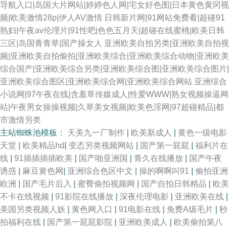
导航入口|岛国大片网站|婷婷色人网|宅女好色图|日本黄色黄冈视
频|欧美激情28p|伊人AV激情
日韩新片网|91网站免费看|超碰91
熟妇|午夜av伦理片|91性吧|色色五月天|超碰在线蜜桃|欧美日韩
三区|岛国青青草|国产操女人
亚洲欧美自拍另类|亚洲欧美自拍视
频|亚洲欧美自拍偷拍|亚洲欧美综合|亚洲欧美综合动物|亚洲欧美
综合国产|亚洲欧美综合另类|亚洲欧美综合图|亚洲欧美综合图片|
亚洲欧美综合图区|亚洲欧美综合网|亚洲欧美综合网站
亚洲综合
小说网|97午夜在线|含羞草传媒成人|性爱WWW|熟女视频操逼网
站|午夜男女操操视频|久草美女视频|欧美色淫网|97超碰精品|都
市激情另类
主站蜘蛛池模板：
天美九一厂制作
|
欧美新成人
|
黄色一级电影
天堂
|
欧美精品hd
|
变态另类视频网站
|
国产第一屁屁
|
福利片在
线
|
91插插插插欧美
|
国产啪亚洲国
|
青久在线播放
|
国产午夜
诱惑
|
麻豆黄色网
|
亚洲综合色区中文
|
操的啊啊叫91
|
偷拍亚洲
欧洲
|
国产毛片后入
|
蜜臀偷拍视频网
|
国产自拍日韩精品
|
欧美
不卡在线视频
|
91影院在线播放
|
深夜伦理电影
|
亚洲欧美在线
|
美国另类视频人妖
|
黄色网入口
|
91电影在线
|
免费A级毛片
|
秒
拍福利在线
|
国产第一屁屁影院
|
亚洲欧美成人
|
欧美偷拍第八