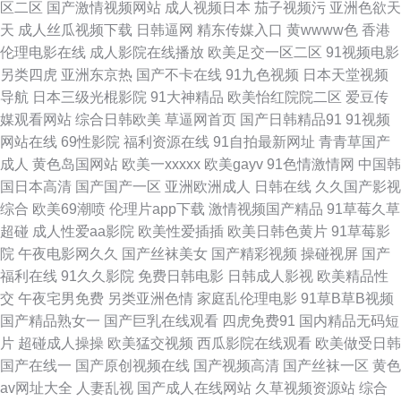
区二区
国产激情视频网站
成人视频日本
茄子视频污
亚洲色欲天
天
成人丝瓜视频下载
日韩逼网
精东传媒入口
黄wwww色
香港
亚洲另类色情 涩涩爱com 含羞草福利姬 在线看91网站 91在现免费看 白丝尤
伦理电影在线
成人影院在线播放
欧美足交一区二区
91视频电影
另类四虎
亚洲东京热
国产不卡在线
91九色视频
日本天堂视频
物被后入 超碰欧美色中色 精品久久成人网站 欧美人妖黄网 亚洲综合中文网
导航
日本三级光棍影院
91大神精品
欧美怡红院院二区
爱豆传
媒观看网站
综合日韩欧美
草逼网首页
国产日韩精品91
91视频
九九热精品草 色悠悠香蕉 色资源综合色 福利导航入口 另类欧美成人 伊人影
网站在线
69性影院
福利资源在线
91自拍最新网址
青青草国产
成人
黄色岛国网站
欧美一xxxxx
欧美gayv
91色情激情网
中国韩
音成人网 九一福利 日本少妇亚洲 狼友导航主页 韩国无码精品 香蕉国际av 国
国日本高清
国产国产一区
亚洲欧洲成人
日韩在线
久久国产影视
综合
欧美69潮喷
伦理片app下载
激情视频国产精品
91草莓久草
产免费日逼视频 日韩乱论 69成人网站 传媒A片 欧美精品成人 91熊猫在线 欧
超碰
成人性爱aa影院
欧美性爱插插
欧美日韩色黄片
91草莓影
院
午夜电影网久久
国产丝袜美女
国产精彩视频
操碰视屏
国产
美专区中文 午夜老司机电影网 91丝袜拍拍 欧美性爱熟女 av米奇影音 东京热
福利在线
91久久影院
免费日韩电影
日韩成人影视
欧美精品性
交
午夜宅男免费
另类亚洲色情
家庭乱伦理电影
91草B草B视频
无套内射 国产专区 欧美亚缘免费 蜜桃视频免费版 岛国午夜av 福利啪啪 国产
国产精品熟女一
国产巨乳在线观看
四虎免费91
国内精品无码短
片
超碰成人操操
欧美猛交视频
西瓜影院在线观看
欧美做受日韩
51自产区 少妇黑森林 美女被强 超碰人人摸人人干 51AV国产 www国产 午夜
国产在线一
国产原创视频在线
国产视频高清
国产丝袜一区
黄色
av网址大全
人妻乱视
国产成人在线网站
久草视频资源站
综合
福利三区免费 日本成人大片 欧美性爱丝袜诱惑 婷婷福利影院 91福利专区 日