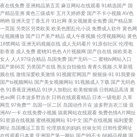
夜在线免费
亚洲精品第五页
麻豆网站在线观看
91精选国产
国
产精品亚洲
黄色三级成年
五月天婷婷爱
国产不卡小视频
AV色
哟哟
亚洲天堂丁香五月
91社网
美女视频黄全免费
国产精品第
一页国
另类区另类欧美
欧美色图乱伦小说
免费成人软件
黄色网
址视频播放
国产日产美产精品
成人午夜视频
伦理视频网站
黄色
18禁网站
亚洲无码视频在线
成人无码看片
91原创社区
伦理电
影香港
成人免费
蜜桃91色色
A片视频网
国产自在线
操欧美老
女人
人人97综合精品
岛国免费
国产无码一二
蜜桃tv网站入口
国产第66页
另类国产在线
熟女自拍偷拍
青青久视频
久草新视
频在线
激情深爱欧美激情
91视频官网国产
狠狠操-91
91我要操
国产ts视频网站
国产美女视频网站
91视频成人下载
国产无码色
色
91香蕉亚洲精品
91伊人加勒比
欧美狠狠插
日韩精品高清
黄
色av网
日本波多野吉衣
日韩在线观看精品
日本一级电影
久草
网页
97免费艹
岛国一区二区
岛国动作片在
波多野吉衣三级
亚
洲AV一卡
在线免费小视频
搞黄网站在线观看
免费色情A片网扯
91资源在线视频
蜜桃视频网站
91中文
国产在线视频
福利爱爱
网址
岛国搬运工首页
伦理朋友的妈妈
丝袜女同
日韩性爱网址
在线观看日本黄
亚洲国产第一网站
国产99不卡
66精品视频
国