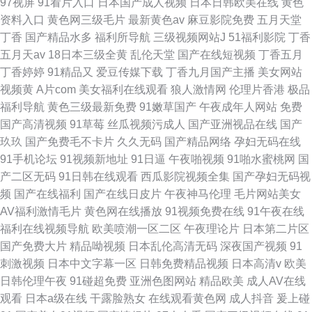
97视屏
91看片入口
日本国产成人视频
日本日韩欧美在线
黄色
资料入口
黄色网三级毛片
最新黄色av
麻豆影院免费
五月天堂
丁香
国产精品水多
福利所导航
三级视频网站J
51福利影院
丁香
五月天av
18日本三级全黄
乱伦天堂
国产在线短视频
丁香五月
丁香婷婷
91精品又
爱豆传媒下载
丁香九月国产主播
美女网站
视频黄
A片com
美女福利在线观看
狼人激情网
伦理片香港
极品
福利导航
黄色三级最新免费
91嫩草国产
午夜成年人网站
免费
国产高清视频
91草莓
丝瓜视频污成人
国产亚洲视品在线
国产
玖玖
国产免费毛不卡片
久久无码
国产精品网络
孕妇无码在线
91手机论坛
91视频新地址
91日逼
午夜啪视频
91啪水蜜桃网
国
产二区无码
91日韩在线观看
西瓜影院视频全集
国产孕妇无码视
频
国产在线福利
国产在线日皮片
午夜神马伦理
毛片网站美女
AV福利激情毛片
黄色网在线播放
91视频免费在线
91午夜在线
福利在线视频导航
欧美喷潮一区二区
午夜理论片
日本第二片区
国产免费大片
精品呦视频
日本乱伦高清无码
深夜国产视频
91
刺激视频
日本中文字幕一区
日韩免费精品视频
日本高清v
欧美
日韩伦理午夜
91碰超免费
亚洲色图网站
精品欧美
成人AV在线
观看
日本a级在线
干露脸熟女
在线观看黄色网
成人抖音
爰上碰