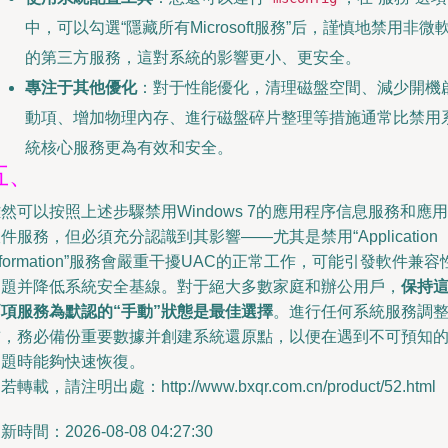
中，可以勾選“隱藏所有Microsoft服務”后，謹慎地禁用非微
的第三方服務，這對系統的影響更小、更安全。
專注于其他優化
：對于性能優化，清理磁盤空間、減少開機
動項、增加物理內存、進行磁盤碎片整理等措施通常比禁用
統核心服務更為有效和安全。
五、
然可以按照上述步驟禁用Windows 7的應用程序信息服務和應用
件服務，但必須充分認識到其影響——尤其是禁用“Application
nformation”服務會嚴重干擾UAC的正常工作，可能引發軟件兼容
問題并降低系統安全基線。對于絕大多數家庭和辦公用戶，
保持
兩項服務為默認的“手動”狀態是最佳選擇
。進行任何系統服務調
前，務必備份重要數據并創建系統還原點，以便在遇到不可預知
問題時能夠快速恢復。
若轉載，請注明出處：http://www.bxqr.com.cn/product/52.html
新時間：2026-08-08 04:27:30