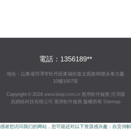
慧園區整體解決方案
電話：1356189**
地址：山東省菏澤市牡丹區東城街道太原路98號永泰大廈
10樓1007室
Copyright © 2026
www.bxqr.com.cn
應用軟件服務
菏澤國
昌網絡科技有限公司
應用軟件服務
版權所有
Sitemap
感谢您访问我们的网站，您可能还对以下资源感兴趣：自贡俏帜