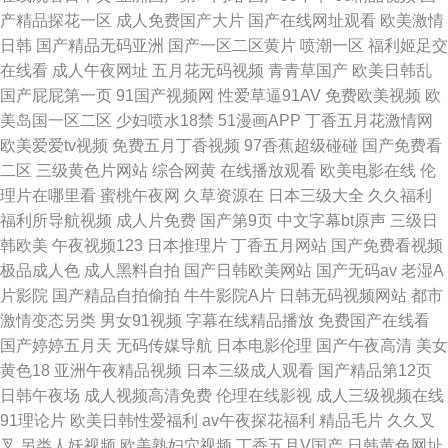
产精品探花一区
成人免费国产大片
国产在线网址观看
欧美激情
日韩
国产精品无码亚洲
国产一区二区黄片
喷潮一区
福利姬足交
在线看
成人午夜网址
五月花无码视频
青青草国产
欧美日韩乱
国产屁屁第一页
91国产视频网
性爱草逼91AV
免费欧美视频
欧
美岛国一区二区
少妇喷水18禁
51漫画APP
丁香五月花激情网
欧美爱爱tv视频
免费五月丁香视频
97香蕉超级碰碰
国产免费看
二区
三级黄色片网站
综合网黄
在线播放观看
欧美电影在线
伦
理片在哪里看
蜜桃午夜网
久草资源在
日本三级大全
久久福利
福利所导航视频
成人片免费
国产第9页
中文字幕bt原声
三级日
韩欧美
午夜视频123
日本推理片
丁香五月网站
国产免费看视频
极品成人色
成人黑料自拍
国产日韩欧美网站
国产无码av
老湿A
片影院
国产精品自拍偷拍
牛牛影院A片
日韩无码视频网站
都市
激情变态另类
男女91视频
字幕在线精品播放
免费国产在线看
国产婷婷五月天
无码传媒导航
日本电影伦理
国产午夜高清
美女
黄色18
亚洲午夜精品视频
日本三级成人观看
国产精品第12页
日韩午夜场
成人视频高清免费
伦理在线影视
成人三级视频在线
91理论片
欧美日韩性爱福利
av午夜探花福利
精品毛片
久久叉
叉
另类人妖视频
欧美熟妇穴视频
丁香五月V国产
日韩黄色网址