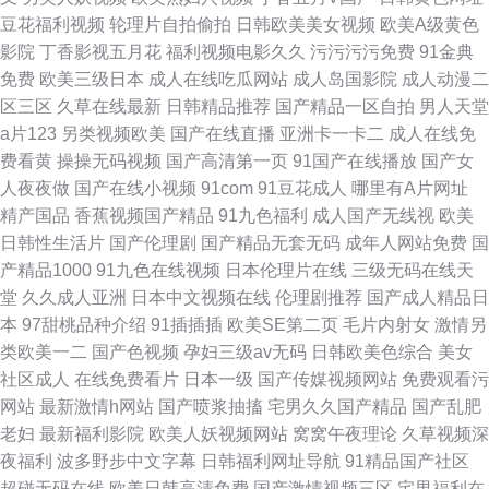
豆花福利视频
轮理片自拍偷拍
日韩欧美美女视频
欧美A级黄色
影院
丁香影视五月花
福利视频电影久久
污污污污免费
91金典
免费
欧美三级日本
成人在线吃瓜网站
成人岛国影院
成人动漫二
区三区
久草在线最新
日韩精品推荐
国产精品一区自拍
男人天堂
a片123
另类视频欧美
国产在线直播
亚洲卡一卡二
成人在线免
费看黄
操操无码视频
国产高清第一页
91国产在线播放
国产女
人夜夜做
国产在线小视频
91com
91豆花成人
哪里有A片网址
精产国品
香蕉视频国产精品
91九色福利
成人国产无线视
欧美
日韩性生活片
国产伦理剧
国产精品无套无码
成年人网站免费
国
产精品1000
91九色在线视频
日本伦理片在线
三级无码在线天
堂
久久成人亚洲
日本中文视频在线
伦理剧推荐
国产成人精品日
本
97甜桃品种介绍
91插插插
欧美SE第二页
毛片内射女
激情另
类欧美一二
国产色视频
孕妇三级av无码
日韩欧美色综合
美女
社区成人
在线免费看片
日本一级
国产传媒视频网站
免费观看污
网站
最新激情h网站
国产喷浆抽搐
宅男久久国产精品
国产乱肥
老妇
最新福利影院
欧美人妖视频网站
窝窝午夜理论
久草视频深
夜福利
波多野步中文字幕
日韩福利网址导航
91精品国产社区
超碰无码在线
欧美日韩高清免费
国产激情视频三区
宅男福利在