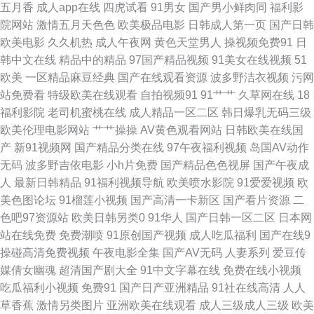
五月香
成人app在线
四虎试看
91男女
国产男小鲜肉同
福利影
院网站
激情五月天色色
欧美极品电影
日韩成人第一页
国产日韩
本不卡一二三区 97超碰免费公开 亚洲91网站 www我操欧美 91c一区 国产
欧美电影
久久机热
成人午夜网
黄色天堂男人
操视频免费91
日
韩中文在线
精品中的精品
97国产精品视频
91美女在线视频
51
91小青蛙 午夜剧场性爱一 91大神最新地址 91网址在线视频 国产传媒第四页
欧美
一区精品麻豆经典
国产在线观看资源
波多野洁衣视频
污网
站免费看
特级欧美在线观看
自拍视频91
91艹艹
久草网在线
18
51偷拍 欧美成人免费 久久艹伊人 成人看片网站 欧美TV少妇 欧美性爱com
福利影院
老司机蜜桃在线
成人精品一区二区
韩日爆乳无码三级
欧美伦理电影网站
艹艹操操
AV黄色观看网站
日韩欧美在线国
国产精品爽 超碰在线进入 大香蕉AV在线 91黑丝美女艹逼 天天肏屄网 福利
产
新91视频网
国产精品分类在线
97午夜福利视频
岛国AV动作
无码
波多野吉依电影
小h片免费
国产精品色色视屏
国产午夜成
影院97 99蜜臀视频网 欧美色色1 国产福利2025 日本有码天堂 大香蕉就去干
人
最新日韩精品
91福利视频导航
欧美喷水影院
91爱爱视频
欧
美色图论坛
91榴莲小视频
国产高清一卡新区
国产看片资源
二
日韩av激情短篇 日韩二页 91海角 成人毛片网址 操人妻人妻 韩国OK影院麻
色吧97资源站
欧美日韩另类0
91华人
国产日韩一区二区
日本网
站在线免费
免费潮喷
91原创国产视频
成人吃瓜福利
国产在线9
豆 老司机肏屄 午夜人成 日韩福利网站 91网站在线入口 91全部免费观看 午
操碰高清免费视频
午夜电影全集
国产AV无码
人妻系列
爱豆传
媒倩女幽魂
超清国产剧大全
91中文字幕在线
免费在线小视频
夜黄色网 www青青三级 福利午夜理论片 91福利剧场 久草加勒比 操逼网站
吃瓜福利小视频
免费91
国产日产亚洲精品
91社在线高清
人人
草香蕉
激情另类图片
亚洲欧美在线观看
成人三级成人三级
欧美
123 人人摸97视频 在线电影AV天堂 五月天性福网 免费观看91在线 97导航