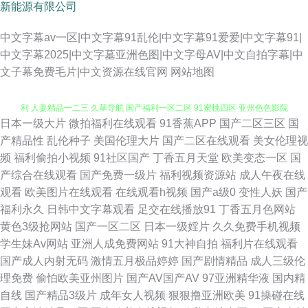
新能源有限公司
中文字幕av一区|中文字幕91乱伦|中文字幕91爱爱|中文字幕91|
中文字幕2025|中文字墓亚洲色图|中文字母AV|中文自拍字幕|中
文子幕免费毛片|中文资源在线官网
网站地图
日本一级大片
微拍福利在线观看
91香蕉APP
国产二区三区
国
91探花在线观 91V观看视频 青青草在线网 激情超碰97 av网站导航 青青草福
产精品性
乱伦种子
美国伦理大片
国产二区在线观看
美女伦理视
频
福利偷拍小视频
91社区国产
丁香五月天堂
欧美变态一区
国
利 人妻精品一二三 久草导航 国产福利一区二区 91蜜桃四区 亚州色色影院
产综合在线观看
国产免费一级片
福利视频资源站
成人午夜在线
观看
欧美图片在线观看
在线观看h视频
国产a级0
变性人妖
国产
第一福利论坛影院 综合久久精品在线 成人黄色三级 91视在线视频 亚洲另类
福利永久
日韩中文字幕观看
足交在线播放91
丁香五月色网站
黄色3级抢网站
国产一区二区
日本一级婬片
久久免费手机视频
色情 丰满岳母一区二区 在线午夜福利 肏屄资源站 狼友com 超碰人人草108
学生妹Av网站
亚洲人成免费网站
91大神自拍
福利片在线观看
国产成人内射无码
激情五月极品婷婷
国产剧情精品
成人三级伦
国产白丝视频 国产探花91精品 黄色超碰高清 超碰91黑料 中文字幕亚洲图片
理免费
偷怕欧美亚州图片
国产AV国产AV
97亚洲精华液
国内精
自线
国产精品3级片
成年女人视频
狠狠撸亚洲欧美
91操碰在线
国产微拍在线 玖玖精品网 人妻福利导航 日本少妇天堂 日韩卡一卡二卡三 日