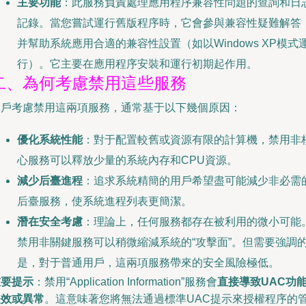
主要功能
：此服務負責處理應用程序兼容性問題的查詢和日
記錄。當您嘗試運行舊版程序時，它會參與兼容性疑難解答
并幫助系統應用合適的兼容性設置（如以Windows XP模式
行）。它主要在應用程序安裝和運行初期起作用。
二、為何考慮禁用這些服務
用戶考慮禁用這兩項服務，通常基于以下幾個原因：
優化系統性能
：對于配置較舊或資源有限的計算機，禁用非
心服務可以釋放少量的系統內存和CPU資源。
減少后臺進程
：追求系統精簡的用戶希望盡可能減少非必需
后臺服務，使系統進程列表更簡潔。
潛在安全考慮
：理論上，任何服務都存在被利用的微小可能
禁用非關鍵服務可以稍微縮減系統的“攻擊面”。但需要強調
是，對于普通用戶，這兩項服務帶來的安全風險極低。
重要提示
：禁用“Application Information”服務會
直接導致UAC功
失效或異常
。這意味著您將無法通過標準UAC提示來授權程序的