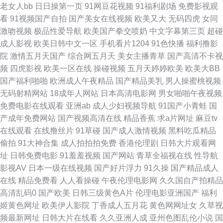
老女人bb
日日操第一页
91网豆花视频
91福利剧场
免费影视观
看
91视频国产自拍
国产美女在线视频
欧美又大
无码四虎
女同
国产肏屄片 精品一区在 91jiuyi 亚洲女操逼网 www9热9 成人在线69 男人天
激吻视频
极品性爱导航
欧美国产拳交喷奶
中文字幕第三页
超碰
成人影视
欧美日韩中文一区
手机看片1204
91色快播
福利撸影
堂a片 91色站 黄色网免观看 日本久久香蕉 91在线国内 久久瑟瑟爰爰 国产精
院
激情五月天国产
综合网五月天
美女主播青草
国产高清不卡视
频
四虎影视
欧美一区在线
操碰视频
五月天婷婷欧美
欧美大BB
品日日夜夜 人妻美少妇 国产91在线网站 国产久久综合 午夜福利导航网站 足
国产福利啪啪
欧洲成人午夜精品
国产精品美乳
男人操蜜桃视频
无码射精网站
18成年人网站
日本高清电影网
男女啪啪午夜视频
交国产在线黑丝 欧美爽爽 91高跟丝袜啪啪 99精品国 91视额 91视频入口 极
免费电影在线观看
亚洲ab
成人少妇视频导航
91国产小青蛙
国
产成年免费网站
国产视频高清在线
精品香蕉
求a片网址
麻豆tv
色品影院 久久草草爱 亚洲乱轮小说网站 91久久久 人人妻人人视频 影音先锋
在线观看
在线撸丝片
91草碰
国产成人激情视频
黑料吃瓜精品
偷拍
91大神合集
成人拍拍拍免费
香港伦理剧
日韩大片观看网
欧美专区 俺也去色色 欧美日性 91社区在线视频 少妇黑森林 福利电影导航
址
日韩免费电影
91羞羞视频
国产网站
青草全福视在线
性导航
影视AV
日本一级在线视频
国产好片浮力
91久操
国产精品成人
在线成人av伦理 日韩肏屄视频 综合色图 国产三级片在线看 欧美18区 国产午
在线
精品免费看
人人看操碰
午夜伦理电影网
久久国自产拍精品
高清乱码0
国产欧美
日韩三级黄色A片
伦理电影亚洲国产
福利
夜在线 福利导航入口 无码成人影音先锋 人妖色情社区 色网57 深夜福利导航
姬黄色网址
欧美伊人影院
丁香成人五月花
黄色网网址女
久草视
频最新网址
日韩大片在线看
久久亚洲人成
亚州色图乱伦小说
国
站 午夜剧场性爱一 久久这里有精品 一本道ab在线 www91视频 91黑丝后入