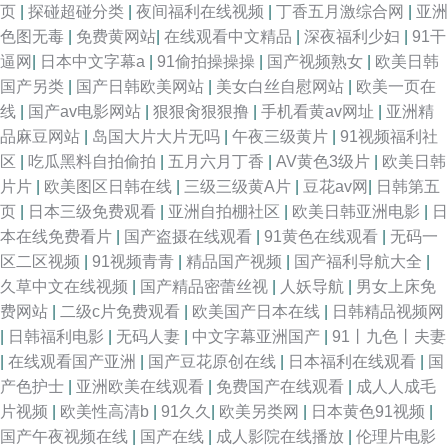
页
|
探碰超碰分类
|
夜间福利在线视频
|
丁香五月激综合网
|
亚洲
色图无毒
|
免费黄网站
|
在线观看中文精品
|
深夜福利少妇
|
91干
逼网
|
日本中文字幕a
|
91偷拍操操操
|
国产视频熟女
|
欧美日韩
国产另类
|
国产日韩欧美网站
|
美女白丝自慰网站
|
欧美一页在
线
|
国产av电影网站
|
狠狠肏狠狠撸
|
手机看黄av网址
|
亚洲精
品麻豆网站
|
岛国大片大片无吗
|
午夜三级黄片
|
91视频福利社
区
|
吃瓜黑料自拍偷拍
|
五月六月丁香
|
AV黄色3级片
|
欧美日韩
片片
|
欧美图区日韩在线
|
三级三级黄A片
|
豆花av网
|
日韩第五
页
|
日本三级免费观看
|
亚洲自拍棚社区
|
欧美日韩亚洲电影
|
日
本在线免费看片
|
国产盗摄在线观看
|
91黄色在线观看
|
无码一
区二区视频
|
91视频青青
|
精品国产视频
|
国产福利导航大全
|
久草中文在线视频
|
国产精品密蕾丝视
|
人妖导航
|
男女上床免
费网站
|
二级c片免费观看
|
欧美国产日本在线
|
日韩精品视频网
|
日韩福利电影
|
无码人妻
|
中文字幕亚洲国产
|
91丨九色丨夫妻
|
在线观看国产亚洲
|
国产豆花原创在线
|
日本福利在线观看
|
国
产色护士
|
亚洲欧美在线观看
|
免费国产在线观看
|
成人人成毛
片视频
|
欧美性高清b
|
91久久
|
欧美另类网
|
日本黄色91视频
|
国产午夜视频在线
|
国产在线
|
成人影院在线播放
|
伦理片电影