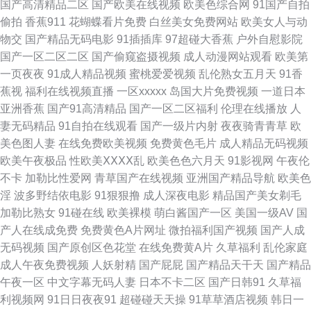
国产高清精品二区
国产欧美在线视频
欧美色综合网
91国产自拍
偷拍
香蕉911
花蝴蝶看片免费
白丝美女免费网站
欧美女人与动
本色图另类 男女国产 伊人阁婷婷 激情四射天柳婷婷 丁香五月网站 人妖成人
物交
国产精品无码电影
91插插库
97超碰大香蕉
户外自慰影院
国产一区二区二区
国产偷窥盗摄视频
成人动漫网站观看
欧美第
网 国产久草香蕉 日韩无码图片网站 影音先锋亚州精品 狼人久操 久久不射一
一页夜夜
91成人精品视频
蜜桃爱爱视频
乱伦熟女五月天
91香
蕉视
福利在线视频直播
一区xxxxx
岛国大片免费视频
一道日本
区 国产视频福利 传媒视频在线入口 久草资源站AV 91色狼导航 日韩日日操
亚洲香蕉
国产91高清精品
国产一区二区福利
伦理在线播放
人
妻无码精品
91自拍在线观看
国产一级片内射
夜夜骑青青草
欧
国内精品第一页 18视频 AV色导航 国产视频51 香蕉伊人在钱 久草福利精品
美色图人妻
在线免费欧美视频
免费黄色毛片
成人精品无码视频
欧美午夜极品
性欧美ⅩⅩⅩⅩ乱
欧美色色六月天
91影视网
午夜伦
91视频熟女 天堂资源 91探花超碰 91蜜臀中文字幕 国产五码 国产精品 韩国
不卡
加勒比性爱网
青草国产在线视频
亚洲国产精品导航
欧美色
淫
波多野结依电影
91狠狠撸
成人深夜电影
精品国产美女剃毛
操人人 国产免费美女大片 操逼福利 97涩在线资源网 97精品色情 福利社毛片
加勒比熟女
91碰在线
欧美裸模
萌白酱国产一区
美国一级AV
国
产人在线成免费
免费黄色A片网址
微拍福利国产视频
国产人成
俺去也伦理 超碰在线资源站 尤物自拍成人 99热主页 天天天艹 黄色三级片视
无码视频
国产原创区色花堂
在线免费黄A片
久草福利
乱伦家庭
成人午夜免费视频
人妖射精
国产屁屁
国产精品天干天
国产精品
频 91竹菊国产 亚洲AV性爱网 日韩精品国产精品 黄色91色情 精品久久99 91
午夜一区
中文字幕无码人妻
日本不卡二区
国产日韩91
久草福
利视频网
91日日夜夜91
超碰碰天天操
91草草酒店视频
韩日一
国在线观看 麻豆91 av福利网站大全 东京热亚洲色图 欧美洲三极 日韩色综合