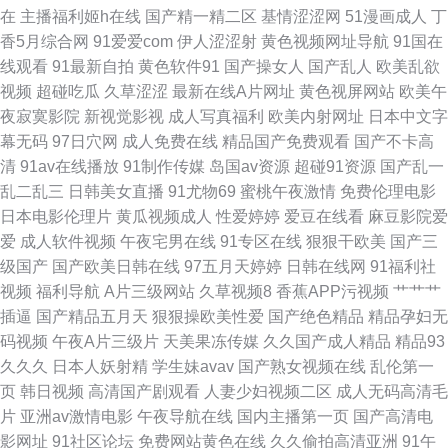
欧美涩涩视频 久草资源视频一区 日韩三级国产 午夜一区少女 99国午夜产传
在
主播福利姬h在线
国产精一精二区
基情涩涩网
51漫画成人
丁
香5月综合网
91爱爱com
伊人涩涩射
黄色视频网址导航
91国在
媒 老司机黄色网 AV资源自拍 精东视频黄下载 综合色资源 另类激情A片 韩日
线观看
91最新自拍
黄色软件91
国产操女人
国产乱人
欧美乱欲
视频
超碰吃瓜
久草涩涩
最新在线A片网址
黄色视屏网站
欧美午
欧美好看剧 久久欧美视频 日韩91av 91黑丝后入 人人射人人 91破处免费看
夜寂寞影院
新视觉影视
成人写真福利
欧美内射网址
日本中文字
幕无码
97日穴网
成人免费在线
精品国产免费观看
国产不卡高
狼人综合插 九一看片不用下载 国产成人av传媒 AV色先锋 午夜日韩AV影院
清
91av在线播放
91制作传媒
岛国av资源
超碰91资源
国产乱一
乱二乱三
日韩美女直播
91尤物69
蜜桃午夜激情
免费伦理电影
日韩操操操 久久人妻人人操 影音先锋色精东 色婷婷五月激情
日本电影伦理片
黄瓜视频成人
性爱婷婷
爱豆在线看
麻豆影院爱
爱
成人软件视频
午夜宅男在线
91专区在线
狠狠干欧美
国产三
级国产
国产欧美日韩在线
97五月天婷婷
日韩在线网
91福利社
视频
福利导航
A片三级网站
久草视频8
香蕉APP污视频
艹艹艹
插逼
国产精品五月天
狠狠操欧美性爱
国产绝色精品
精品孕妇无
码视频
午夜A片三级片
天美果冻传媒
久久国产成人精品
精品93
久久久
日本人妖射精
学生妹avav
国产熟女视频在线
乱伦第一
页
韩日视频
高清国产剧观看
人妻少妇视频二区
成人无码高清毛
片
亚洲av激情电影
午夜导航在线
国内主播第一页
国产高清电
影网址
91社区论坛
免费网站黄色在线
久久偷拍高清亚洲
91午