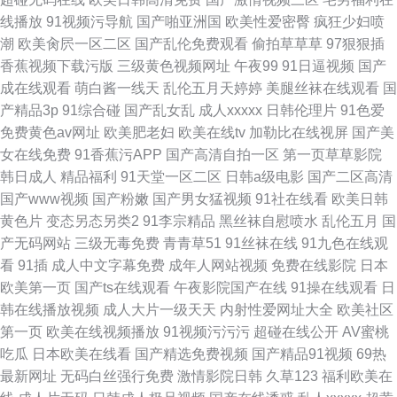
线播放
91视频污导航
国产啪亚洲国
欧美性爱密臀
疯狂少妇喷
潮
欧美肏屄一区二区
国产乱伦免费观看
偷拍草草草
97狠狠插
香蕉视频下载污版
三级黄色视频网址
午夜99
91日逼视频
国产
成在线观看
萌白酱一线天
乱伦五月天婷婷
美腿丝袜在线观看
国
产精品3p
91综合碰
国产乱女乱
成人xxxxx
日韩伦理片
91色爱
免费黄色av网址
欧美肥老妇
欧美在线tv
加勒比在线视屏
国产美
女在线免费
91香蕉污APP
国产高清自拍一区
第一页草草影院
韩日成人
精品福利
91天堂一区二区
日韩a级电影
国产二区高清
国产www视频
国产粉嫩
国产男女猛视频
91社在线看
欧美日韩
黄色片
变态另态另类2
91李宗精品
黑丝袜自慰喷水
乱伦五月
国
产无码网站
三级无毒免费
青青草51
91丝袜在线
91九色在线观
看
91插
成人中文字幕免费
成年人网站视频
免费在线影院
日本
欧美第一页
国产ts在线观看
午夜影院国产在线
91操在线观看
日
韩在线播放视频
成人大片一级天天
内射性爱网址大全
欧美社区
第一页
欧美在线视频播放
91视频污污污
超碰在线公开
AV蜜桃
吃瓜
日本欧美在线看
国产精选免费视频
国产精品91视频
69热
最新网址
无码白丝强行免费
激情影院日韩
久草123
福利欧美在