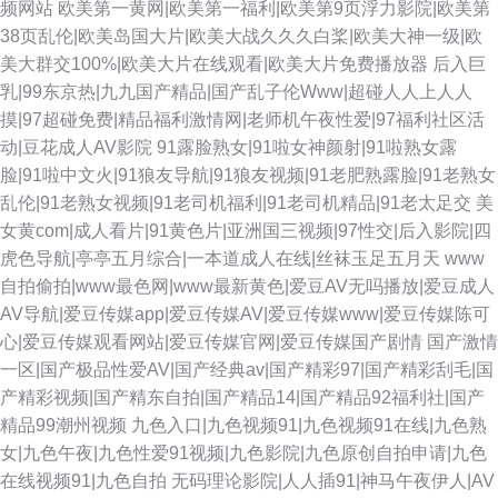
频网站
欧美第一黄网|欧美第一福利|欧美第9页浮力影院|欧美第
38页乱伦|欧美岛国大片|欧美大战久久久白桨|欧美大神一级|欧
美大群交100%|欧美大片在线观看|欧美大片免费播放器
后入巨
乳|99东京热|九九国产精品|国产乱子伦Www|超碰人人上人人
摸|97超碰免费|精品福利激情网|老师机午夜性爱|97福利社区活
动|豆花成人AV影院
91露脸熟女|91啦女神颜射|91啦熟女露
脸|91啦中文火|91狼友导航|91狼友视频|91老肥熟露脸|91老熟女
乱伦|91老熟女视频|91老司机福利|91老司机精品|91老太足交
美
女黄com|成人看片|91黄色片|亚洲国三视频|97性交|后入影院|四
虎色导航|亭亭五月综合|一本道成人在线|丝袜玉足五月天
www
自拍偷拍|www最色网|www最新黄色|爱豆AV无吗播放|爱豆成人
AV导航|爱豆传媒app|爱豆传媒AV|爱豆传媒www|爱豆传媒陈可
心|爱豆传媒观看网站|爱豆传媒官网|爱豆传媒国产剧情
国产激情
一区|国产极品性爱AV|国产经典av|国产精彩97|国产精彩刮毛|国
产精彩视频|国产精东自拍|国产精品14|国产精品92福利社|国产
精品99潮州视频
九色入口|九色视频91|九色视频91在线|九色熟
女|九色午夜|九色性爱91视频|九色影院|九色原创自拍申请|九色
在线视频91|九色自拍
无码理论影院|人人插91|神马午夜伊人|AV