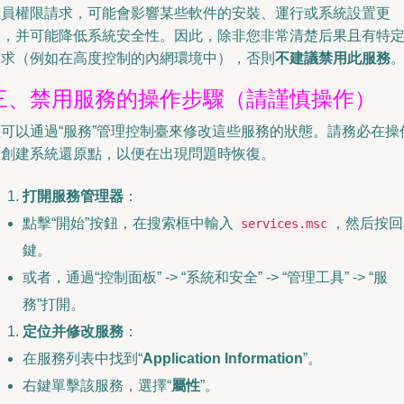
理員權限請求，可能會影響某些軟件的安裝、運行或系統設置更
改，并可能降低系統安全性。因此，除非您非常清楚后果且有特
需求（例如在高度控制的內網環境中），否則
不建議禁用此服務
三、禁用服務的操作步驟（請謹慎操作）
您可以通過“服務”管理控制臺來修改這些服務的狀態。請務必在操
前創建系統還原點，以便在出現問題時恢復。
打開服務管理器
：
點擊“開始”按鈕，在搜索框中輸入
，然后按回
services.msc
鍵。
或者，通過“控制面板” -> “系統和安全” -> “管理工具” -> “服
務”打開。
定位并修改服務
：
在服務列表中找到“
Application Information
”。
右鍵單擊該服務，選擇“
屬性
”。