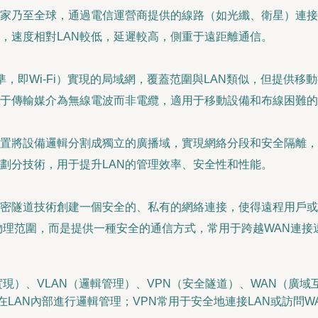
家乃至全球，通過電信運營商提供的線路（如光纖、衛星）連接多
，速度相對LAN較低，延遲較高，側重于遠距離通信。
11標準，即Wi-Fi）實現的局域網，覆蓋范圍與LAN類似，但提供
在于傳輸媒介為無線電波而非電纜，適用于移動設備和布線困難
配置將設備邏輯分割成獨立的廣播域，實現網絡分段和安全隔離
劃分技術，用于提升LAN的管理效率、安全性和性能。
密隧道技術創建一個安全的、私有的網絡連接，使得遠程用戶或
義物理范圍，而是提供一種安全的通信方式，常用于跨越WAN連接
實現）、VLAN（邏輯管理）、VPN（安全隧道）、WAN（廣域
是在LAN內部進行邏輯管理；VPN常用于安全地連接LAN或訪問W