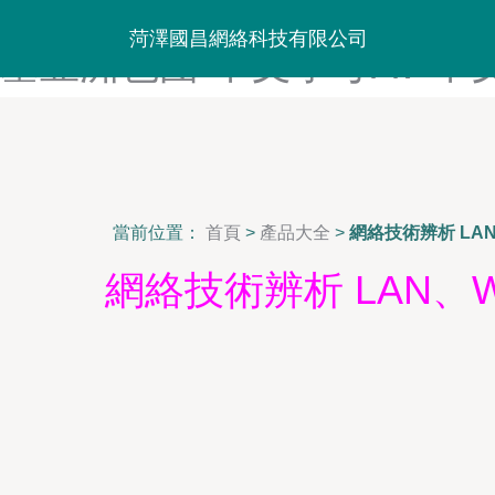
中文字幕av一区-中文字幕91
菏澤國昌網絡科技有限公司
墓亚洲色图-中文字母AV-
當前位置：
首頁
>
產品大全
>
網絡技術辨析 LA
網絡技術辨析 LAN、