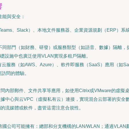
響
性能與安全：
ft Teams、Slack）、本地文件服務器、企業資源規劃（E
。
將不同部門（如財務、研發）或服務類型（如語音、數據）隔離，
礎設施中也廣泛使用VLAN實現多租戶隔離。
（如AWS、Azure）、軟件即服務（SaaS）應用（如Salesfo
程訪問的體驗。
。
問內部郵件、文件共享等應用，如使用Citrix或VMware的虛擬
數據中心與云VPC（虛擬私有云）連接，實現混合云部署的安全
制的流媒體或軟件，盡管這需注意合規性。
司可能擁有：總部和分支機構的LAN/WLAN；通過VLAN劃