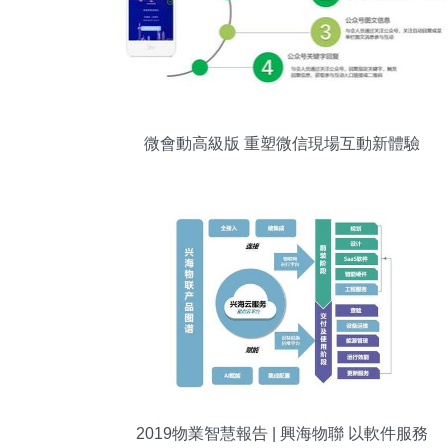
微會動高級版 重塑微信現場互動新體驗
2019物業智慧報告 | 興海物聯 以軟件服務