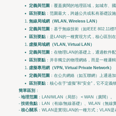
定義與范圍
：覆蓋廣闊的地理區域，如城市、國
區別要點
：范圍最大，跨越公共或私有基礎設施
無線局域網（WLAN, Wireless LAN）
定義與范圍
：基于無線技術（如IEEE 802.
區別要點
：是LAN的一種實現方式，核心區別
虛擬局域網（VLAN, Virtual LAN）
定義與范圍
：在物理LAN的基礎上，通過軟件
區別要點
：并非獨立的物理網絡，而是一種邏輯
虛擬專用網（VPN, Virtual Private Network）
定義與范圍
：在公共網絡（如互聯網）上通過加
區別要點
：核心在于“虛擬”和“安全”，它不定
簡單區別
：
-
地理范圍
：LAN/WLAN（局部） < WAN（廣闊）。
-
技術焦點
：LAN（有線/無線基礎）、WLAN（無線
-
核心關系
：WLAN是實現LAN的一種方式；VLAN